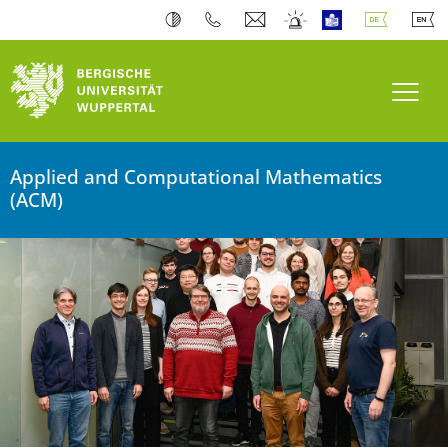
Bergische Universität Wuppertal
Navi
Applied and Computational Mathematics
(ACM)