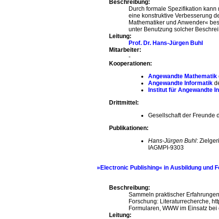
Beschreibung:
Durch formale Spezifikation kan
eine konstruktive Verbesserung de
Mathematiker und Anwender« beste
unter Benutzung solcher Beschrei
Leitung:
Prof. Dr. Hans-Jürgen Buhl
Mitarbeiter:
-
Kooperationen:
Angewandte Mathematik
Angewandte Informatik
de
Institut für Angewandte I
Drittmittel:
Gesellschaft der Freunde d
Publikationen:
Hans-Jürgen Buhl
: Zielge
IAGMPI-9303
»Electronic Publishing« in Ausbildung und 
Beschreibung:
Sammeln praktischer Erfahrungen
Forschung: Literaturrecherche, ht
Formularen, WWW im Einsatz bei 
Leitung: