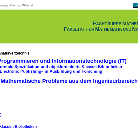
ontakt
Sitemap
Webmail
F
M
ACHGRUPPE
ATHE
F
M
N
AKULTÄT FÜR
ATHEMATIK
UND
nhaltsverzeichnis
Programmieren und Informationstechnologie (IT)
ormale Spezifikation und objektorientierte Klassen-Bibliotheken
Electronic Publishing« in Ausbildung und Forschung
»Mathematische Probleme aus dem Ingenieurbereich
)
 Klassen-Bibliotheken