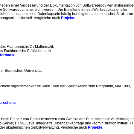
n neben einer Verbesserung der Dokumentation von Softwareprodukten insbesonde
r Softwarequalität erreicht werden. Die Erstellung eines »Werkzeugkastens für
hend aus abstrakten Datenkapseln häufig benötigter mathematischer Strukturen i
bungsmittel sinnvoll. Vergleiche auch
Projekte
.
des Fachbereichs C / Mathematik
s Fachbereichs C / Mathematik
nformatik
er Bergischen Universität
richtete Algorithmenkonstruktion - von der Spezifikation zum Programm, Mai 1993,
Forschung
 beim Einsatz von Computernetzen zum Zwecke des Publizierens in Ausbildung u
tp-Server, HTML, Java, integrierte Datenbankabfrage und -administration mittels H
der akademischen Selbstverwaltung. Vergleiche auch
Projekte
.